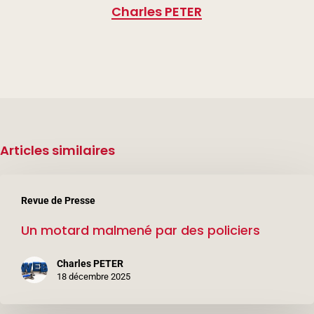
Charles PETER
Articles similaires
Un
Revue de Presse
motard
Un motard malmené par des policiers
malmené
par
Charles PETER
des
18 décembre 2025
policiers