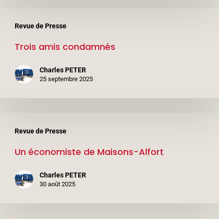
Trois
Revue de Presse
amis
Trois amis condamnés
condamnés
Charles PETER
25 septembre 2025
Un
Revue de Presse
économiste
Un économiste de Maisons-Alfort
de
Maisons-
Charles PETER
Alfort
30 août 2025