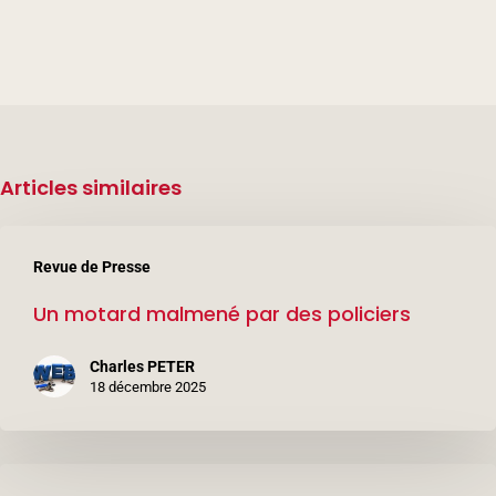
Articles similaires
Un
Revue de Presse
motard
Un motard malmené par des policiers
malmené
par
Charles PETER
des
18 décembre 2025
policiers
Trois