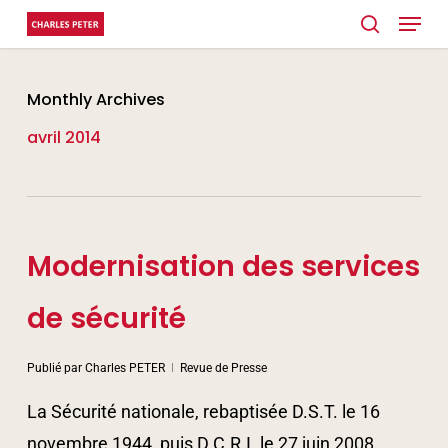
Menu
Skip
search
to
main
Monthly Archives
content
avril 2014
Modernisation des services
de sécurité
Publié par
Charles PETER
Revue de Presse
La Sécurité nationale, rebaptisée D.S.T. le 16
novembre 1944, puis D.C.R.I. le 27 juin 2008,